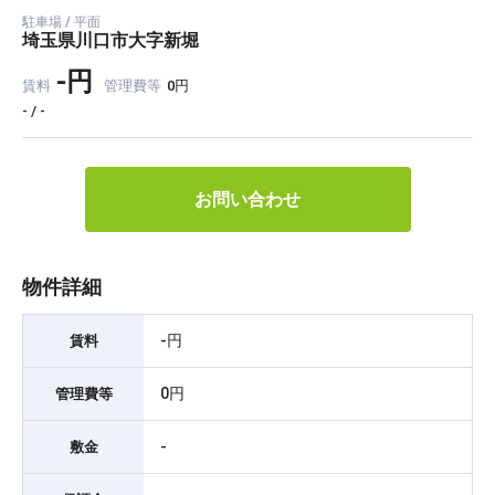
駐車場 / 平面
埼玉県川口市大字新堀
-円
賃料
管理費等
0円
- / -
お問い合わせ
物件詳細
-円
賃料
0円
管理費等
-
敷金